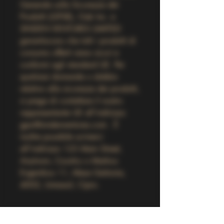
Generale sulla Sicurezza dei 
Prodotti (GPSR), 
Oak Inc.
 e 
SINDEN VENTURES LIMITED
garantiscono che tutti i prodotti di 
consumo offerti siano sicuri e 
conformi agli standard UE. Per 
qualsiasi domanda o dubbio 
relativo alla sicurezza dei prodotti, 
si prega di contattare il nostro 
rappresentante UE all'indirizzo 
gpsr@sindenventures.com
 . È 
inoltre possibile scriverci 
all'indirizzo 
123 Main Street,
Anytown, Country
 o 
Markou
Evgenikou 11, Mesa Geitonia,
4002, Limassol, Cipro.