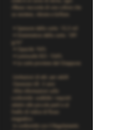
onda è un sorso di storia, ogni 
riflesso racconta di una cultura che 
sa resistere, vibrare e brillare.
 • Spessore della carta: 10,3 mil
 • Grammatura della carta: 189 
g/m²
 • Opacità: 94%
 • Luminosità ISO: 104%
 • La carta proviene dal Giappone
 Limitazioni di età: per adulti
 Garanzia UE: 2 anni
 Altre informazioni sulla 
conformità: soddisfa i requisiti 
relativi alle piccole parti e al 
livello di indice di flusso 
magnetico.
 In conformità con il Regolamento 